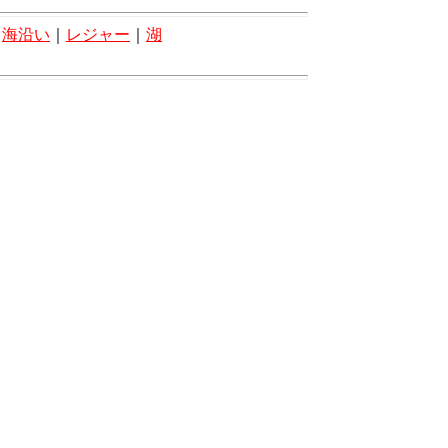
｜
海沿い
｜
レジャー
｜
湖