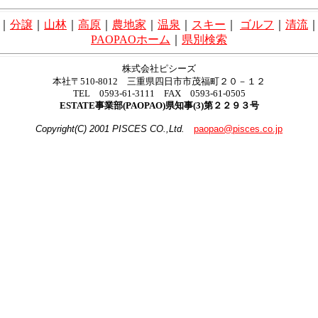
｜
分譲
｜
山林
｜
高原
｜
農地家
｜
温泉
｜
スキー
｜
ゴルフ
｜
清流
PAOPAOホーム
｜
県別検索
株式会社ピシーズ
本社〒510-8012 三重県四日市市茂福町２０－１２
TEL 0593-61-3111 FAX 0593-61-0505
ESTATE事業部(PAOPAO)県知事(3)第２２９３号
Copyright(C) 2001 PISCES CO.,Ltd.
paopao@pisces.co.jp